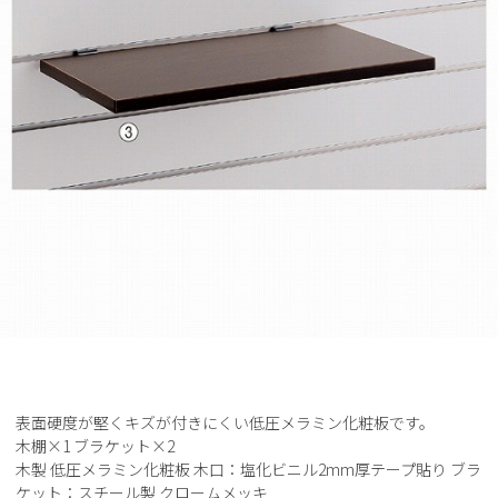
表面硬度が堅くキズが付きにくい低圧メラミン化粧板です。
木棚×1 ブラケット×2
木製 低圧メラミン化粧板 木口：塩化ビニル2mm厚テープ貼り ブラ
ケット：スチール製 クロームメッキ