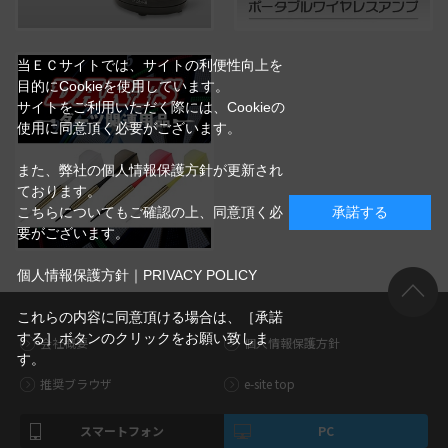
当ＥＣサイトでは、サイトの利便性向上を
目的にCookieを使用しています。
サイトをご利用いただく際には、Cookieの
使用に同意頂く必要がございます。
また、弊社の個人情報保護方針が更新され
ております。
こちらについてもご確認の上、同意頂く必
承諾する
要がございます。
個人情報保護方針｜PRIVACY POLICY
これらの内容に同意頂ける場合は、［承諾
する］ボタンのクリックをお願い致しま
会社概要
個人情報保護方針
す。
推奨ブラウザ
e-site top
スマートフォン
PC