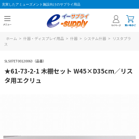
充実したアミューズメント施設向けのサプライ用品
ホーム
>
什器・ディスプレイ用品
>
什器
>
システム什器
>
リスタプラ
ス
SLS07ET00120063（品番）
★61-73-2-1 木棚セット W45×D35cm／リス
タ用エクリュ