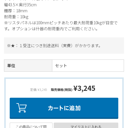
幅43.5×奥行35cm
棚厚：18mm
耐荷重：10kg
※リスタパネルは100mmピッチあたり最大耐荷重10kgが目安で
す。オプションは什器の耐荷重内でご利用ください。
※★：１受注につき別途送料（実費）がかかります。
単位
セット
¥3,245
定価: ¥3,245
販売価格(税抜)