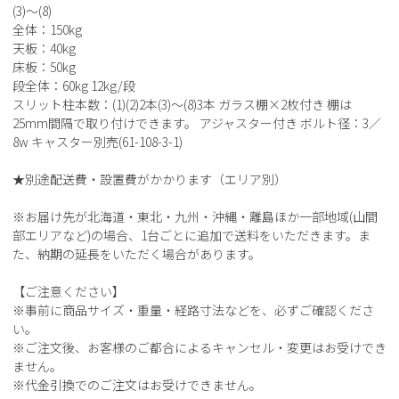
(3)～(8)
全体：150kg
天板：40kg
床板：50kg
段全体：60kg 12kg/段
スリット柱本数：(1)(2)2本(3)～(8)3本 ガラス棚×2枚付き 棚は
25mm間隔で取り付けできます。 アジャスター付き ボルト径：3／
8w キャスター別売(61-108-3-1)
★別途配送費・設置費がかかります（エリア別）
※お届け先が北海道・東北・九州・沖縄・離島ほか一部地域(山間
部エリアなど)の場合、1台ごとに追加で送料をいただきます。ま
た、納期の延長をいただく場合があります。
【ご注意ください】
※事前に商品サイズ・重量・経路寸法などを、必ずご確認くださ
い。
※ご注文後、お客様のご都合によるキャンセル・変更はお受けでき
ません。
※代金引換でのご注文はお受けできません。