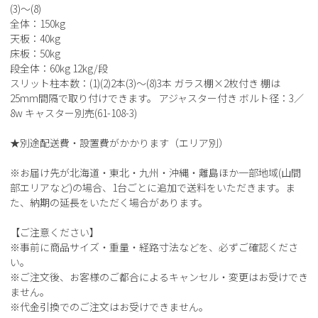
(3)～(8)
全体：150kg
天板：40kg
床板：50kg
段全体：60kg 12kg/段
スリット柱本数：(1)(2)2本(3)～(8)3本 ガラス棚×2枚付き 棚は
25mm間隔で取り付けできます。 アジャスター付き ボルト径：3／
8w キャスター別売(61-108-3)
★別途配送費・設置費がかかります（エリア別）
※お届け先が北海道・東北・九州・沖縄・離島ほか一部地域(山間
部エリアなど)の場合、1台ごとに追加で送料をいただきます。ま
た、納期の延長をいただく場合があります。
【ご注意ください】
※事前に商品サイズ・重量・経路寸法などを、必ずご確認くださ
い。
※ご注文後、お客様のご都合によるキャンセル・変更はお受けでき
ません。
※代金引換でのご注文はお受けできません。