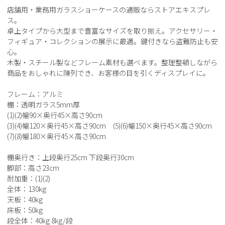
店舗用・業務用ガラスショーケースの通販ならストアエキスプレ
ス。
卓上タイプから大型まで豊富なサイズを取り揃え。アクセサリー・
フィギュア・コレクションの展示に最適。鍵付きなら盗難防止も安
心。
木製・スチール製などフレーム素材も選べます。整理整頓しながら
商品をおしゃれに陳列でき、お客様の目を引くディスプレイに。
フレーム：アルミ
棚：透明ガラス5mm厚
(1)(2)幅90×奥行45×高さ90cm
(3)(4)幅120×奥行45×高さ90cm (5)(6)幅150×奥行45×高さ90cm
(7)(8)幅180×奥行45×高さ90cm
棚奥行き：上段奥行25cm 下段奥行30cm
脚部：高さ23cm
耐加重：(1)(2)
全体：130kg
天板：40kg
床板：50kg
段全体：40kg 8kg/段