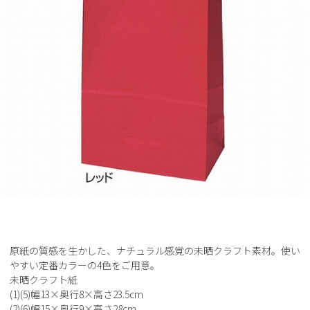
原紙の質感を生かした、ナチュラル感覚の未晒クラフト素材。使い
やすい定番カラーの4色をご用意。
未晒クラフト紙
(1)(5)幅13×奥行8×高さ23.5cm
(2)(6)幅15×奥行9×高さ28cm