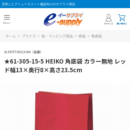
充実したアミューズメント施設向けのサプライ用品
ホーム
>
プライズ
>
袋・ラッピング用品
>
紙袋
>
角底袋
SLS07ET00123164（品番）
★61-305-15-5 HEIKO 角底袋 カラー無地 レッ
ド幅13×奥行8×高さ23.5cm