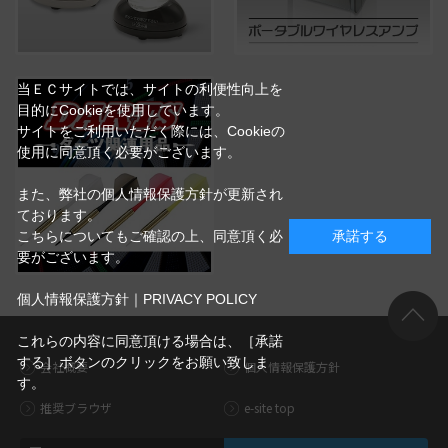
当ＥＣサイトでは、サイトの利便性向上を
目的にCookieを使用しています。
サイトをご利用いただく際には、Cookieの
使用に同意頂く必要がございます。
また、弊社の個人情報保護方針が更新され
ております。
こちらについてもご確認の上、同意頂く必
承諾する
要がございます。
個人情報保護方針｜PRIVACY POLICY
これらの内容に同意頂ける場合は、［承諾
する］ボタンのクリックをお願い致しま
会社概要
個人情報保護方針
す。
推奨ブラウザ
e-site top