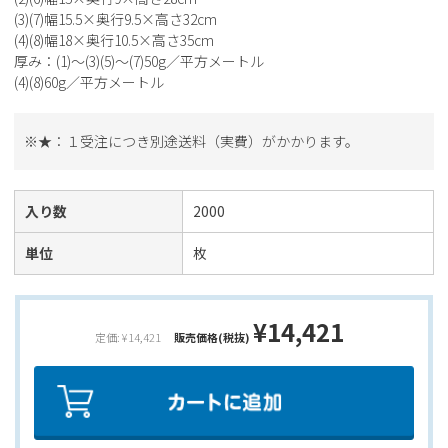
(3)(7)幅15.5×奥行9.5×高さ32cm
(4)(8)幅18×奥行10.5×高さ35cm
厚み：(1)～(3)(5)～(7)50g／平方メートル
(4)(8)60g／平方メートル
※★：１受注につき別途送料（実費）がかかります。
入り数
2000
単位
枚
¥14,421
定価: ¥14,421
販売価格(税抜)