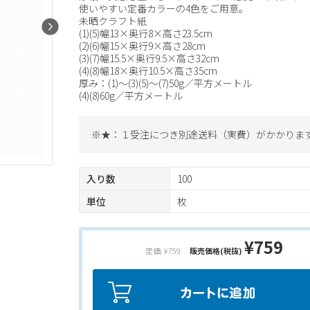
使いやすい定番カラーの4色をご用意。
未晒クラフト紙
(1)(5)幅13×奥行8×高さ23.5cm
(2)(6)幅15×奥行9×高さ28cm
(3)(7)幅15.5×奥行9.5×高さ32cm
(4)(8)幅18×奥行10.5×高さ35cm
厚み：(1)～(3)(5)～(7)50g／平方メートル
(4)(8)60g／平方メートル
※★：１受注につき別途送料（実費）がかかりま
入り数
100
単位
枚
¥759
定価: ¥759
販売価格(税抜)