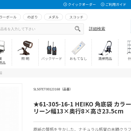
クイックオーダー
ご利用ガイド
ラーボール
のぼり
メダル
スコッチ
詳細検索
業
照 明
バックヤード
おもてなし
清掃用品
什
用品
袋
SLS07ET00123168（品番）
★61-305-16-1 HEIKO 角底袋 カラ
リーン幅13×奥行8×高さ23.5cm
原紙の質感を生かした、ナチュラル感覚の未晒クラ