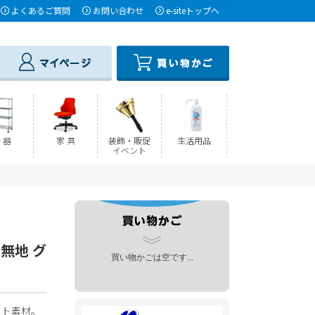
よくあるご質問
お問い合わせ
e-siteトップへ
 器
家 具
装飾・販促
生活用品
イベント
ー無地 グ
買い物かごは空です...
フト素材。