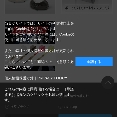
当ＥＣサイトでは、サイトの利便性向上を
目的にCookieを使用しています。
サイトをご利用いただく際には、Cookieの
使用に同意頂く必要がございます。
また、弊社の個人情報保護方針が更新され
ております。
こちらについてもご確認の上、同意頂く必
承諾する
要がございます。
個人情報保護方針｜PRIVACY POLICY
これらの内容に同意頂ける場合は、［承諾
する］ボタンのクリックをお願い致しま
会社概要
個人情報保護方針
す。
推奨ブラウザ
e-site top