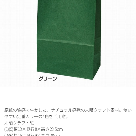
原紙の質感を生かした、ナチュラル感覚の未晒クラフト素材。使い
やすい定番カラーの4色をご用意。
未晒クラフト紙
(1)(5)幅13×奥行8×高さ23.5cm
(2)(6)幅15×奥行9×高さ28cm