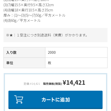
(3)(7)幅15.5×奥行9.5×高さ32cm
(4)(8)幅18×奥行10.5×高さ35cm
厚み：(1)～(3)(5)～(7)50g／平方メートル
(4)(8)60g／平方メートル
※★：１受注につき別途送料（実費）がかかります。
入り数
2000
単位
枚
¥14,421
定価: ¥14,421
販売価格(税抜)