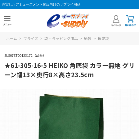
充実したアミューズメント施設向けのサプライ用品
ホーム
>
プライズ
>
袋・ラッピング用品
>
紙袋
>
角底袋
SLS07ET00123172（品番）
★61-305-16-5 HEIKO 角底袋 カラー無地 グリ
ーン幅13×奥行8×高さ23.5cm