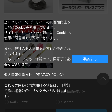
当ＥＣサイトでは、サイトの利便性向上を
目的にCookieを使用しています。
サイトをご利用いただく際には、Cookieの
使用に同意頂く必要がございます。
また、弊社の個人情報保護方針が更新され
ております。
こちらについてもご確認の上、同意頂く必
承諾する
要がございます。
個人情報保護方針｜PRIVACY POLICY
これらの内容に同意頂ける場合は、［承諾
する］ボタンのクリックをお願い致しま
会社概要
個人情報保護方針
す。
推奨ブラウザ
e-site top