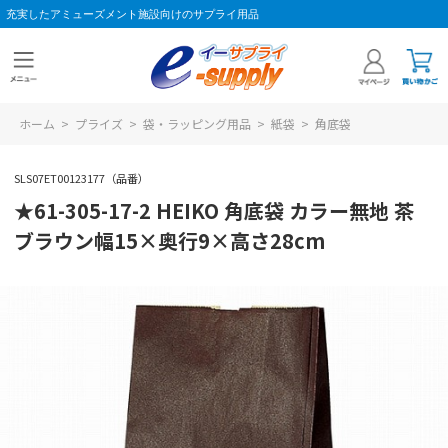
充実したアミューズメント施設向けのサプライ用品
ホーム
>
プライズ
>
袋・ラッピング用品
>
紙袋
>
角底袋
SLS07ET00123177（品番）
★61-305-17-2 HEIKO 角底袋 カラー無地 茶
ブラウン幅15×奥行9×高さ28cm