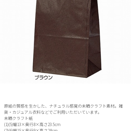
原紙の質感を生かした、ナチュラル感覚の未晒クラフト素材。雑
貨・カジュアル衣料などでご利用いただいています。
未晒クラフト紙
(1)(5)幅13×奥行8×高さ23.5cm
(2)(6)幅15×奥行9×高さ28cm