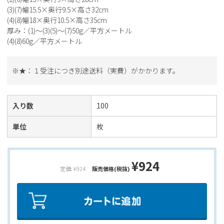
(3)(7)幅15.5×奥行9.5×高さ32cm
(4)(8)幅18×奥行10.5×高さ35cm
厚み：(1)～(3)(5)～(7)50g／平方メートル
(4)(8)60g／平方メートル
※★：１受注につき別途送料（実費）がかかります。
入り数
100
単位
枚
¥924
定価: ¥924
販売価格(税抜)