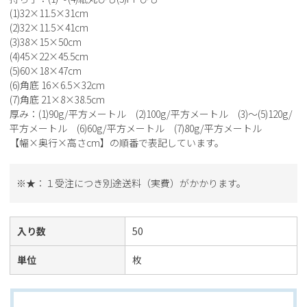
(1)32×11.5×31cm
(2)32×11.5×41cm
(3)38×15×50cm
(4)45×22×45.5cm
(5)60×18×47cm
(6)角底 16×6.5×32cm
(7)角底 21×8×38.5cm
厚み：(1)90g/平方メートル (2)100g/平方メートル (3)～(5)120g/
平方メートル (6)60g/平方メートル (7)80g/平方メートル
【幅×奥行×高さcm】の順番で表記しています。
※★：１受注につき別途送料（実費）がかかります。
入り数
50
単位
枚