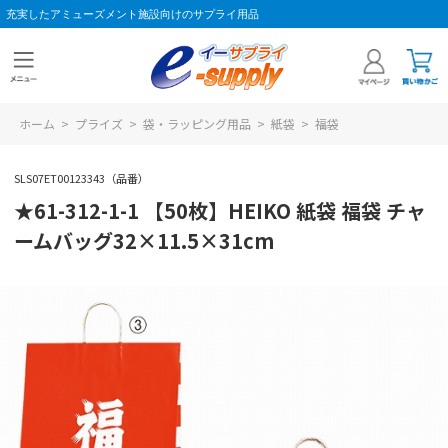
充実したアミューズメント施設向けのサプライ用品
ホーム
>
プライズ
>
袋・ラッピング用品
>
紙袋
>
福袋
SLS07ET00123343（品番）
★61-312-1-1 【50枚】HEIKO 紙袋 福袋 チャ
ームバッグ32×11.5×31cm