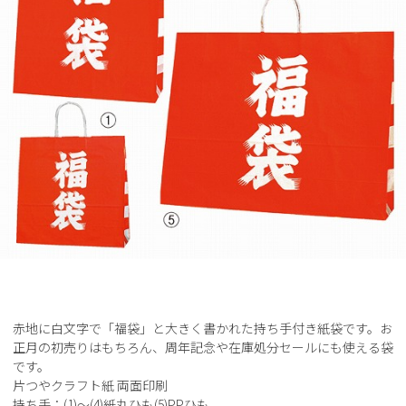
赤地に白文字で「福袋」と大きく書かれた持ち手付き紙袋です。お
正月の初売りはもちろん、周年記念や在庫処分セールにも使える袋
です。
片つやクラフト紙 両面印刷
持ち手：(1)～(4)紙丸ひも(5)PPひも