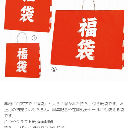
赤地に白文字で「福袋」と大きく書かれた持ち手付き紙袋です。お
正月の初売りはもちろん、周年記念や在庫処分セールにも使える袋
です。
片つやクラフト紙 両面印刷
持ち手：(1)～(4)紙丸ひも(5)PPひも