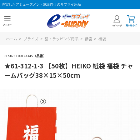
充実したアミューズメント施設向けのサプライ用品
ホーム
>
プライズ
>
袋・ラッピング用品
>
紙袋
>
福袋
SLS07ET00123345（品番）
★61-312-1-3 【50枚】HEIKO 紙袋 福袋 チャ
ームバッグ38×15×50cm