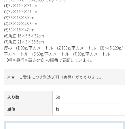
(1)32×11.5×31cm
(2)32×11.5×41cm
(3)38×15×50cm
(4)45×22×45.5cm
(5)60×18×47cm
(6)角底 16×6.5×32cm
(7)角底 21×8×38.5cm
厚み：(1)90g/平方メートル (2)100g/平方メートル (3)～(5)120g/
平方メートル (6)60g/平方メートル (7)80g/平方メートル
【幅×奥行×高さcm】の順番で表記しています。
※★：１受注につき別途送料（実費）がかかります。
入り数
50
単位
枚