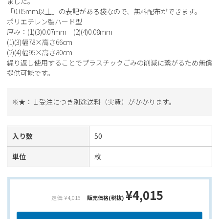
ました。
「0.05mm以上」の表記がある袋なので、無料配布ができます。
ポリエチレン製ハード型
厚み：(1)(3)0.07mm (2)(4)0.08mm
(1)(3)幅78×高さ66cm
(2)(4)幅95×高さ80cm
繰り返し使用することでプラスチックごみの削減に繋がるため無償
提供可能です。
※★：１受注につき別途送料（実費）がかかります。
入り数
50
単位
枚
¥4,015
定価: ¥4,015
販売価格(税抜)