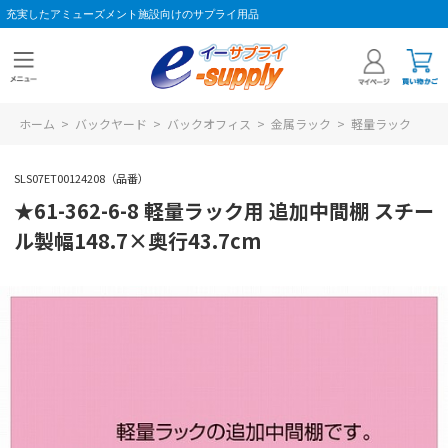
充実したアミューズメント施設向けのサプライ用品
ホーム
>
バックヤード
>
バックオフィス
>
金属ラック
>
軽量ラック
SLS07ET00124208（品番）
★61-362-6-8 軽量ラック用 追加中間棚 スチー
ル製幅148.7×奥行43.7cm