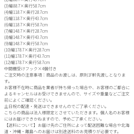
(3)幅88.7×奥行58.7cm
(4)幅118.7×奥行28.7cm
(5)幅118.7×奥行43.7cm
(6)幅118.7×奥行58.7cm
(7)幅148.7×奥行28.7cm
(8)幅148.7×奥行43.7cm
(9)幅148.7×奥行58.7cm
(10)幅178.7×奥行28.7cm
(11)幅178.7×奥行43.7cm
(12)幅178.7×奥行58.7cm
中間棚受けフック×4個付き
ご注文時の注意事項：商品のお渡しは、原則1F軒先渡しとなりま
す。
お客様不在時に商品を業者が持ち帰った場合や、お客様のご都合に
よるキャンセルはお受けできませんので、サイズや重量などご注文
前によくご確認ください。
土日祝の配達・発送はできませんのでご了承ください。
こちらの商品は法人様限定とさせていただきます。個人名のお客様
にはお届けできかねますので、予めご了承ください。
【送料について】お届け先のご住所によって配送困難な場合や北海
道・沖縄・離島へのお届けは別途送料のお見積りが必要です。