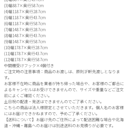
(3)幅88.7×奥行58.7cm
(4)幅118.7×奥行28.7cm
(5)幅118.7×奥行43.7cm
(6)幅118.7×奥行58.7cm
(7)幅148.7×奥行28.7cm
(8)幅148.7×奥行43.7cm
(9)幅148.7×奥行58.7cm
(10)幅178.7×奥行28.7cm
(11)幅178.7×奥行43.7cm
(12)幅178.7×奥行58.7cm
中間棚受けフック×4個付き
ご注文時の注意事項：商品のお渡しは、原則1F軒先渡しとなりま
す。
お客様不在時に商品を業者が持ち帰った場合や、お客様のご都合に
よるキャンセルはお受けできませんので、サイズや重量などご注文
前によくご確認ください。
土日祝の配達・発送はできませんのでご了承ください。
こちらの商品は法人様限定とさせていただきます。個人名のお客様
にはお届けできかねますので、予めご了承ください。
【送料について】お届け先のご住所によって配送困難な場合や北海
道・沖縄・離島へのお届けは別途送料のお見積りが必要です。