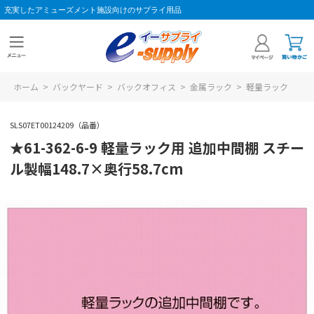
充実したアミューズメント施設向けのサプライ用品
ホーム
>
バックヤード
>
バックオフィス
>
金属ラック
>
軽量ラック
SLS07ET00124209（品番）
★61-362-6-9 軽量ラック用 追加中間棚 スチー
ル製幅148.7×奥行58.7cm