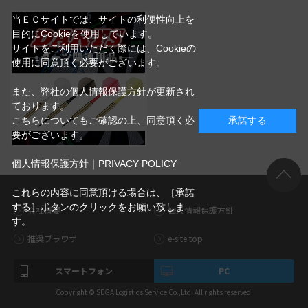
当ＥＣサイトでは、サイトの利便性向上を
目的にCookieを使用しています。
サイトをご利用いただく際には、Cookieの
使用に同意頂く必要がございます。
また、弊社の個人情報保護方針が更新され
ております。
こちらについてもご確認の上、同意頂く必
承諾する
要がございます。
個人情報保護方針｜PRIVACY POLICY
これらの内容に同意頂ける場合は、［承諾
する］ボタンのクリックをお願い致しま
会社概要
個人情報保護方針
す。
推奨ブラウザ
e-site top
スマートフォン
PC
Copyright © SEGA Logistics Service Co.,Ltd. All rights reserved.