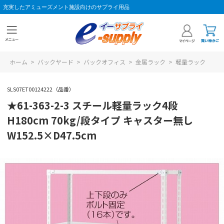
充実したアミューズメント施設向けのサプライ用品
ホーム
>
バックヤード
>
バックオフィス
>
金属ラック
>
軽量ラック
SLS07ET00124222（品番）
★61-363-2-3 スチール軽量ラック4段
H180cm 70kg/段タイプ キャスター無し
W152.5×D47.5cm