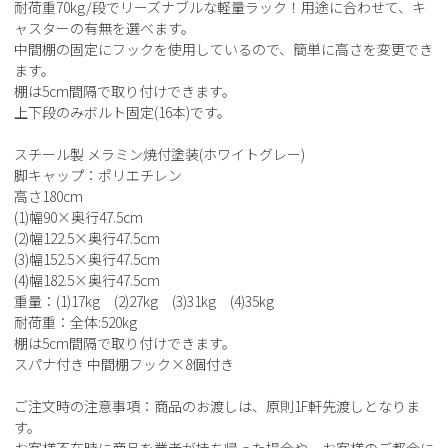
耐荷重70kg/段でリーズナブルな軽量ラック！用途に合わせて、キ
ャスターの有無を選べます。
中間棚の固定にフックを使用しているので、簡単に高さを変更でき
ます。
棚は5cm間隔で取り付けできます。
上下段のみボルト固定(16本)です。
スチール製 メラミン焼付塗装(ホワイトグレー)
脚キャップ：ポリエチレン
高さ180cm
(1)幅90×奥行47.5cm
(2)幅122.5×奥行47.5cm
(3)幅152.5×奥行47.5cm
(4)幅182.5×奥行47.5cm
重量：(1)17kg (2)27kg (3)31kg (4)35kg
耐荷重：全体:520kg
棚は5cm間隔で取り付けできます。
スパナ付き 中間棚フック×8個付き
ご注文時の注意事項：商品のお渡しは、原則1F軒先渡しとなりま
す。