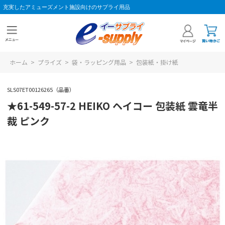
充実したアミューズメント施設向けのサプライ用品
ホーム
>
プライズ
>
袋・ラッピング用品
>
包装紙・掛け紙
SLS07ET00126265（品番）
★61-549-57-2 HEIKO ヘイコー 包装紙 雲竜半
裁 ピンク