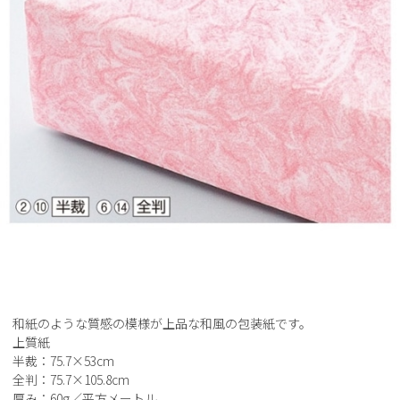
和紙のような質感の模様が上品な和風の包装紙です。
上質紙
半裁：75.7×53cm
全判：75.7×105.8cm
厚み：60g／平方メートル