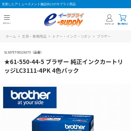
充実したアミューズメント施設向けのサプライ用品
ホーム
>
文具・事務用品
>
トナー・インク・リボン
>
ブラザー
SLS07ET00126375（品番）
★61-550-44-5 ブラザー 純正インクカートリ
ッジLC3111-4PK 4色パック