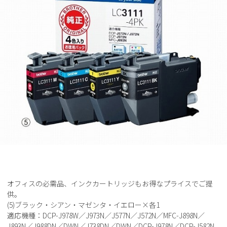
オフィスの必需品、インクカートリッジもお得なプライスでご提
供。
(5)ブラック・シアン・マゼンタ・イエロー×各1
適応機種：DCP-J978W／J973N／J577N／J572N／MFC-J898N／
J893N／J988DN／DWN／J738DN／DWN／DCP-J978N／DCP-J582N