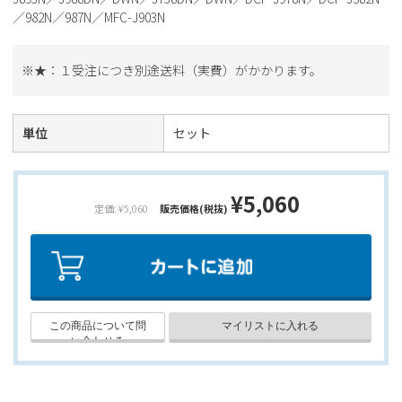
／982N／987N／MFC-J903N
※★：１受注につき別途送料（実費）がかかります。
単位
セット
¥5,060
定価: ¥5,060
販売価格(税抜)