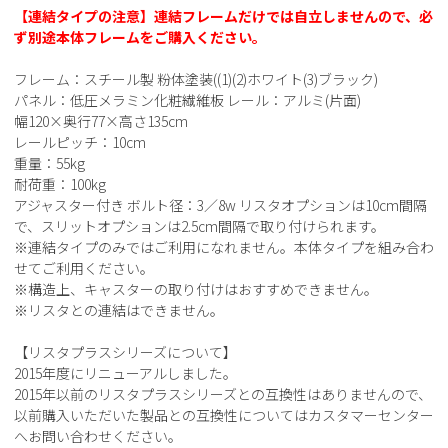
【連結タイプの注意】連結フレームだけでは自立しませんので、必
ず別途本体フレームをご購入ください。
フレーム：スチール製 粉体塗装((1)(2)ホワイト(3)ブラック)
パネル：低圧メラミン化粧繊維板 レール：アルミ(片面)
幅120×奥行77×高さ135cm
レールピッチ：10cm
重量：55kg
耐荷重：100kg
アジャスター付き ボルト径：3／8w リスタオプションは10cm間隔
で、スリットオプションは2.5cm間隔で取り付けられます。
※連結タイプのみではご利用になれません。本体タイプを組み合わ
せてご利用ください。
※構造上、キャスターの取り付けはおすすめできません。
※リスタとの連結はできません。
【リスタプラスシリーズについて】
2015年度にリニューアルしました。
2015年以前のリスタプラスシリーズとの互換性はありませんので、
以前購入いただいた製品との互換性についてはカスタマーセンター
へお問い合わせください。