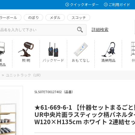
クイックオーダー
ご利用ガイド
ラーボール
のぼり
メダル
スコッチ
詳細検索
業
照 明
バックヤード
おもてなし
清掃用品
什
用品
ユニットラック（UR）
>
SLS07ET00127402（品番）
★61-669-6-1 【什器セットまるご
UR中央片面ラスティック柄パネルタ
W120×H135cm ホワイト 2連結セ