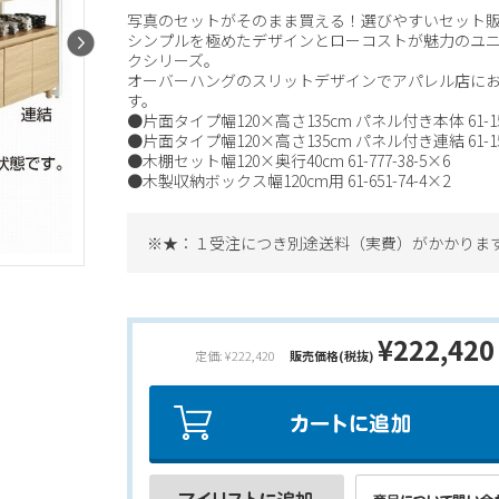
写真のセットがそのまま買える！選びやすいセット
シンプルを極めたデザインとローコストが魅力のユ
クシリーズ。
オーバーハングのスリットデザインでアパレル店に
す。
●片面タイプ幅120×高さ135cm パネル付き本体 61-15-
●片面タイプ幅120×高さ135cm パネル付き連結 61-15-
●木棚セット幅120×奥行40cm 61-777-38-5×6
●木製収納ボックス幅120cm用 61-651-74-4×2
※★：１受注につき別途送料（実費）がかかりま
¥222,420
定価: ¥222,420
販売価格(税抜)