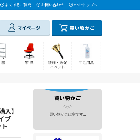
よくあるご質問
お問い合わせ
e-siteトップへ
 器
家 具
装飾・販促
生活用品
イベント
と購入】
買い物かごは空です...
イプ
ット