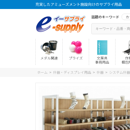
充実したアミューズメント施設向けのサプライ用品
話題のキーワード
カ
メダル関連
プライズ
文房具
作
事務用品
梱包
ホーム
什器・ディスプレイ用品
什器
システム什器
>
>
>