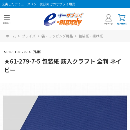
充実したアミューズメント施設向けのサプライ用品
ホーム
>
プライズ
>
袋・ラッピング用品
>
包装紙・掛け紙
SLS07ET00122514（品番）
★61-279-7-5 包装紙 筋入クラフト 全判 ネイ
ビー