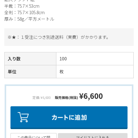
半裁：75.7×53cm
全判：75.7×105.8cm
厚み：58g／平方メートル
※★：１受注につき別途送料（実費）がかかります。
入り数
100
単位
枚
¥6,600
定価: ¥6,600
販売価格(税抜)