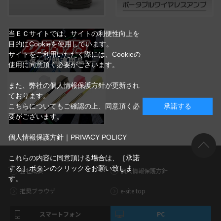
当ＥＣサイトでは、サイトの利便性向上を
目的にCookieを使用しています。
サイトをご利用いただく際には、Cookieの
使用に同意頂く必要がございます。
また、弊社の個人情報保護方針が更新され
ております。
こちらについてもご確認の上、同意頂く必
承諾する
要がございます。
個人情報保護方針｜PRIVACY POLICY
これらの内容に同意頂ける場合は、［承諾
する］ボタンのクリックをお願い致しま
会社概要
個人情報保護方針
す。
推奨ブラウザ
e-site top
スマートフォン
PC