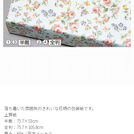
落ち着いた雰囲気のきれいな花柄の包装紙です。
上質紙
半裁：75.7×53cm
全判：75.7×105.8cm
厚み：60g／平方メートル