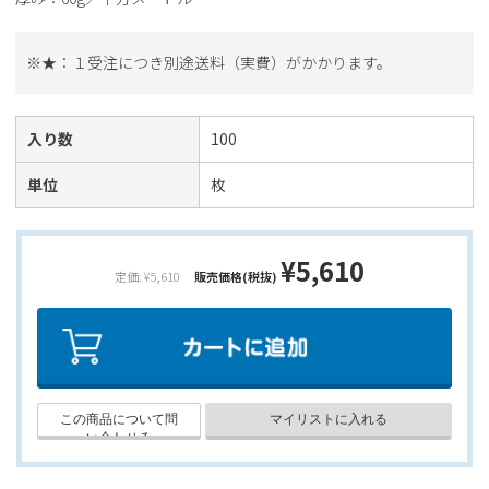
※★：１受注につき別途送料（実費）がかかります。
入り数
100
単位
枚
¥5,610
定価: ¥5,610
販売価格(税抜)