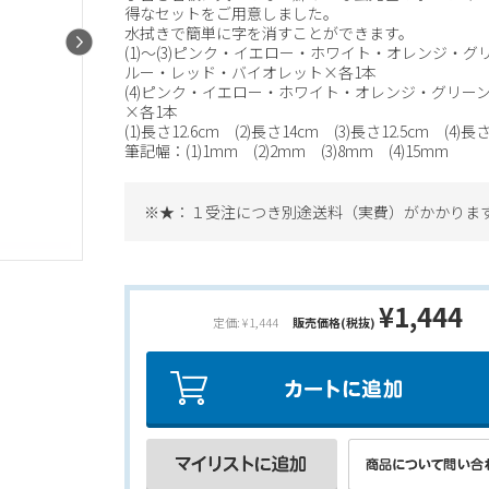
得なセットをご用意しました。
水拭きで簡単に字を消すことができます。
(1)～(3)ピンク・イエロー・ホワイト・オレンジ・グ
ルー・レッド・バイオレット×各1本
(4)ピンク・イエロー・ホワイト・オレンジ・グリー
×各1本
(1)長さ12.6cm (2)長さ14cm (3)長さ12.5cm (4)長さ
筆記幅：(1)1mm (2)2mm (3)8mm (4)15mm
※★：１受注につき別途送料（実費）がかかりま
¥1,444
定価: ¥1,444
販売価格(税抜)