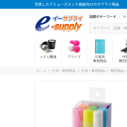
充実したアミューズメント施設向けのサプライ用品
話題のキーワード
カ
メダル関連
プライズ
文房具
作
事務用品
梱包
ホーム
文具・事務用品
文具・事務用品
筆記用品
>
>
>