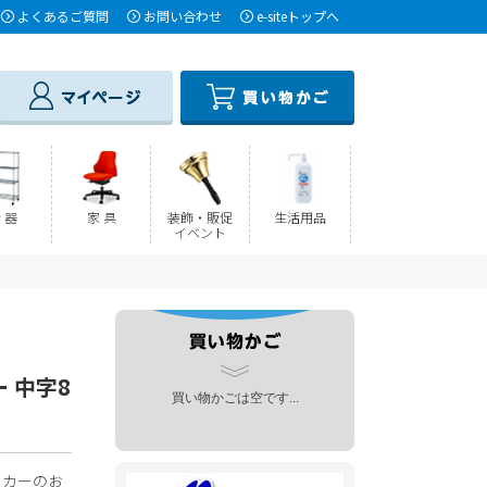
よくあるご質問
お問い合わせ
e-siteトップへ
 器
家 具
装飾・販促
生活用品
イベント
ー 中字8
買い物かごは空です...
ーカーのお