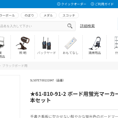
クイックオーダー
ご利用ガイド
ラーボール
のぼり
メダル
スコッチ
詳細検索
業
照 明
バックヤード
おもてなし
清掃用品
什
用品
ブラックボード用
>
SLS07ET00132847（品番）
★61-810-91-2 ボード用蛍光マーカ
本セット
手書き看板に欠かせない鮮やかな蛍光色のボードマ