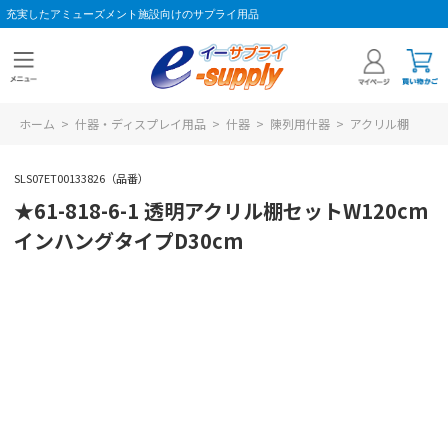
充実したアミューズメント施設向けのサプライ用品
ホーム
>
什器・ディスプレイ用品
>
什器
>
陳列用什器
>
アクリル棚
SLS07ET00133826（品番）
★61-818-6-1 透明アクリル棚セットW120cm
インハングタイプD30cm