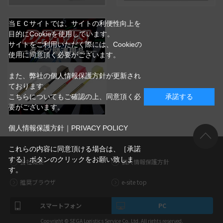
当ＥＣサイトでは、サイトの利便性向上を
目的にCookieを使用しています。
サイトをご利用いただく際には、Cookieの
使用に同意頂く必要がございます。
また、弊社の個人情報保護方針が更新され
ております。
こちらについてもご確認の上、同意頂く必
承諾する
要がございます。
個人情報保護方針｜PRIVACY POLICY
これらの内容に同意頂ける場合は、［承諾
する］ボタンのクリックをお願い致しま
会社概要
個人情報保護方針
す。
推奨ブラウザ
e-site top
スマートフォン
PC
Copyright © SEGA Logistics Service Co.,Ltd. All rights reserved.