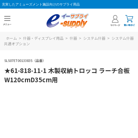
充実したアミューズメント施設向けのサプライ用品
ホーム
>
什器・ディスプレイ用品
>
什器
>
システム什器
>
システム什器
共通オプション
SLS07ET00133835（品番）
★61-818-11-1 木製収納トロッコ ラーチ合板
W120cmD35cm用