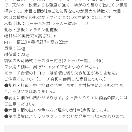
で、天然木一枚板よりも強度が強く、ゆがみや反りが出にくい積層
構造です。木目と節が1点ごとに異なるのが最大の特徴で、木目・
木口の積層そのものがデザインとなって空間を演出します。
木製 前板：ラーチ合板材 ラッカー塗装仕上げ
側板・底板：メラミン化粧板
幅116.4×奥行32×高さ32cm
内寸：幅110×奥行27.7×高さ22cm
重量：11kg
耐荷重：20kg
前後のみ可動式キャスター付き(ストッパー無し×4個)
フタ用の棚は、奥行35cmタイプをお求めください。
※ラーチ合板のトロッコは前板に切り欠き加工がありません。
ご注意ください 【ラーチ合板を使用した商品について】
●割れ・打痕・抜け節跡が発生します。素材特性によるものであ
り、不良品ではありません。
●表面に細かい凹凸があります。引っ掛かりやすい商品の陳列には
ご注意ください。
●木目・節の出方や色味など風合いが1点1点異なります。
●使用環境により反りやクラックなどが発生する場合があります。