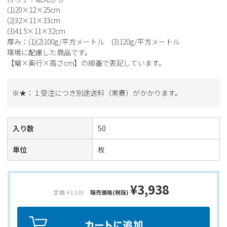
(1)20×12×25cm
(2)32×11×33cm
(3)41.5×11×32cm
厚み：(1)(2)100g/平方メートル (3)120g/平方メートル
環境に配慮した商品です。
【幅×奥行×高さcm】の順番で表記しています。
※★：１受注につき別途送料（実費）がかかります。
入り数
50
単位
枚
¥3,938
定価: ¥3,938
販売価格(税抜)