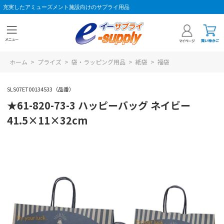
充実したアミューズメント施設向けのサプライ用品
ホーム
>
プライズ
>
袋・ラッピング用品
>
紙袋
>
福袋
SLS07ET00134533（品番）
★61-820-73-3 ハッピーバッグ ネイビー
41.5×11×32cm