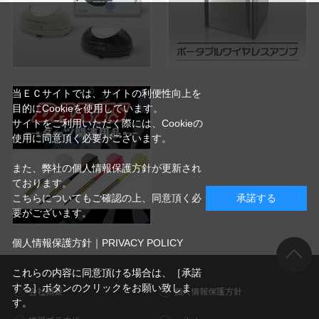
当ＥＣサイトでは、サイトの利便性向上を
目的にCookieを使用しています。
サイトをご利用いただく際には、Cookieの
使用に同意頂く必要がございます。
また、弊社の個人情報保護方針が更新され
ております。
こちらについてもご確認の上、同意頂く必
承諾する
要がございます。
個人情報保護方針｜PRIVACY POLICY
これらの内容に同意頂ける場合は、［承諾
する］ボタンのクリックをお願い致しま
会社概要
個人情報保護方針
す。