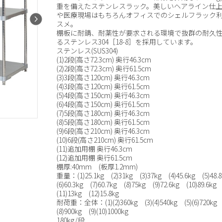
重を備えたステンレスラック。美しいヘアライン仕
や医療現場はもちろんオフィスでのシェルフラック
スメ。
棚板に耐錆、耐薬性が要求される環境で抜群の耐久
るステンレス304［18-8］を採用しています。
ステンレス(SUS304)
(1)2段(高さ72.3cm) 奥行46.3cm
(2)2段(高さ72.3cm) 奥行61.5cm
(3)3段(高さ120cm) 奥行46.3cm
(4)3段(高さ120cm) 奥行61.5cm
(5)4段(高さ150cm) 奥行46.3cm
(6)4段(高さ150cm) 奥行61.5cm
(7)5段(高さ180cm) 奥行46.3cm
(8)5段(高さ180cm) 奥行61.5cm
(9)6段(高さ210cm) 奥行46.3cm
(10)6段(高さ210cm) 奥行61.5cm
(11)追加用棚 奥行46.3cm
(12)追加用棚 奥行61.5cm
棚厚:40mm (板厚1.2mm)
重量：(1)25.1kg (2)31kg (3)37kg (4)45.6kg (5)48
(6)60.3kg (7)60.7kg (8)75kg (9)72.6kg (10)89.6k
(11)13kg (12)15.8kg
耐荷重：全体：(1)(2)360kg (3)(4)540kg (5)(6)720kg 
(8)900kg (9)(10)1000kg
180kg/段