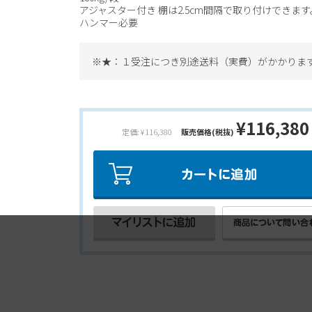
アジャスター付き 棚は2.5cm間隔で取り付けできます
ハンマー必要
※★：１受注につき別途送料（実費）がかかりま
¥116,380
定価: ¥116,380
販売価格(税抜)