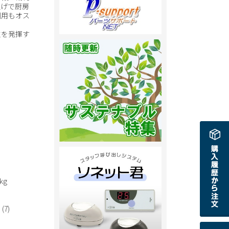
上げで厨房
利用もオス
性を発揮す
.8kg
g
(7)