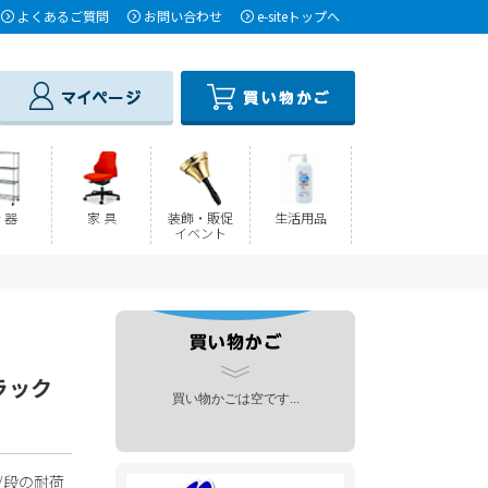
よくあるご質問
お問い合わせ
e-siteトップへ
 器
家 具
装飾・販促
生活用品
イベント
フラック
買い物かごは空です...
/段の耐荷