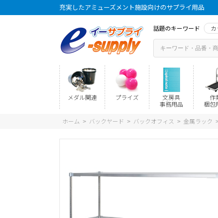
充実したアミューズメント施設向けのサプライ用品
話題のキーワード
カ
メダル関連
プライズ
文房具
作
事務用品
梱包
ホーム
バックヤード
バックオフィス
金属ラック
>
>
>