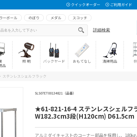
クイックオーダー
ご利用ガイド
ラーボール
のぼり
メダル
スコッチ
詳細検索
業
照 明
バックヤード
おもてなし
清掃用品
什
用品
ステンレスシェルフラック
>
SLS07ET00134821（品番）
★61-821-16-4 ステンレスシェル
W182.3cm3段(H120cm) D61.5cm
アルミダイキャストのコーナー部品を採用し、180kg