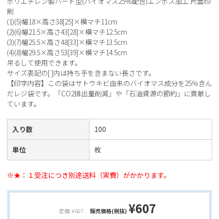
ポリエチレン製ハード型(バイオマス25%配合)エンボス加工 片面印
刷
(1)(5)幅18×高さ38[25]×横マチ11cm
(2)(6)幅21.5×高さ43[28]×横マチ12.5cm
(3)(7)幅25.5×高さ48[33]×横マチ13.5cm
(4)(8)幅29.5×高さ53[39]×横マチ14.5cm
吊るして使用できます。
サイズ表記の[ ]内は持ち手を含まない長さです。
【印字内容】この袋はサトウキビ由来のバイオマス成分を25％含ん
だレジ袋です。「CO2排出量削減」や「石油資源の節約」に貢献し
ています。
入り数
100
単位
枚
※★：１受注につき別途送料（実費）がかかります。
¥607
定価: ¥607
販売価格(税抜)