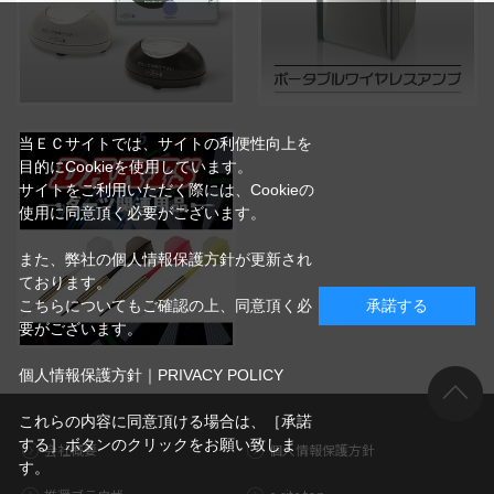
当ＥＣサイトでは、サイトの利便性向上を
目的にCookieを使用しています。
サイトをご利用いただく際には、Cookieの
使用に同意頂く必要がございます。
また、弊社の個人情報保護方針が更新され
ております。
こちらについてもご確認の上、同意頂く必
承諾する
要がございます。
個人情報保護方針｜PRIVACY POLICY
これらの内容に同意頂ける場合は、［承諾
する］ボタンのクリックをお願い致しま
会社概要
個人情報保護方針
す。