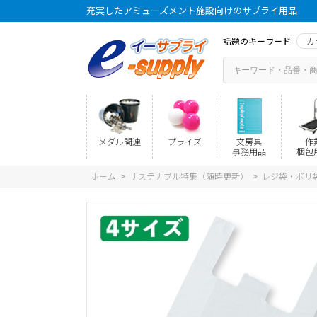
充実したアミューズメント施設向けのサプライ用品
話題のキーワード
カ
メダル関連
プライズ
文房具
作
事務用品
梱包
ホーム
サステナブル特集（随時更新）
レジ袋・ポリ
>
>