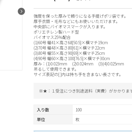
強度を保った厚みで頼りになる手提げポリ袋です。
厚手衣類・毛布などにもお使いいただけます。
中央部にバイオマスマークが入ります。
ポリエチレン製ハード型
バイオマス25％配合
(1)60号 幅41×高さ68[50.5]×横マチ19cm
(2)70号 幅48×高さ80[61]×横マチ22cm
(3)80号 幅55×高さ90[69]×横マチ25cm
(4)90号 幅60×高さ100[76.5]×横マチ30cm
厚み：(1)0.023mm (2)0.024mm (3)(4)0.025mm
吊るして使用できます。
サイズ表記の[ ]内は持ち手を含まない長さです。
※★：１受注につき別途送料（実費）がかかりま
入り数
100
単位
枚