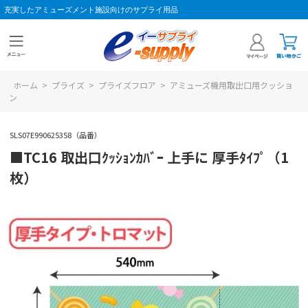
充実したアミューズメント施設向けのサプライ用品
ホーム
>
プライズ
>
プライズフロア
>
アミューズ機用取出口用クッショ
ン
SLS07E990625358（品番）
■TC16 取出口ｸｯｼｮﾝｶﾊﾞｰ 上手に 厚手ﾀｲﾌﾟ（1
枚）