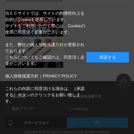
当ＥＣサイトでは、サイトの利便性向上を
目的にCookieを使用しています。
サイトをご利用いただく際には、Cookieの
使用に同意頂く必要がございます。
また、弊社の個人情報保護方針が更新され
ております。
こちらについてもご確認の上、同意頂く必
承諾する
要がございます。
個人情報保護方針｜PRIVACY POLICY
これらの内容に同意頂ける場合は、［承諾
する］ボタンのクリックをお願い致しま
会社概要
個人情報保護方針
す。
推奨ブラウザ
e-site top
スマートフォン
PC
Copyright © SEGA Logistics Service Co.,Ltd. All rights reserved.