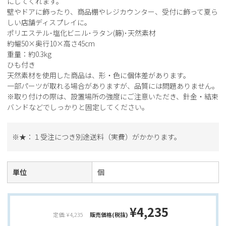
にしてくれます。
壁やドアに飾ったり、商品棚やレジカウンター、受付に飾って夏ら
しい店舗ディスプレイに。
ポリエステル･塩化ビニル･ラタン(籐)･天然素材
約幅50×奥行10×高さ45cm
重量：約0.3kg
ひも付き
天然素材を使用した商品は、形・色に個体差があります。
一部パーツが取れる場合がありますが、品質には問題ありません。
※取り付けの際は、設置場所の強度にご注意いただき、針金・結束
バンドなどでしっかりと固定してください。
※★：１受注につき別途送料（実費）がかかります。
単位
個
¥4,235
定価: ¥4,235
販売価格(税抜)