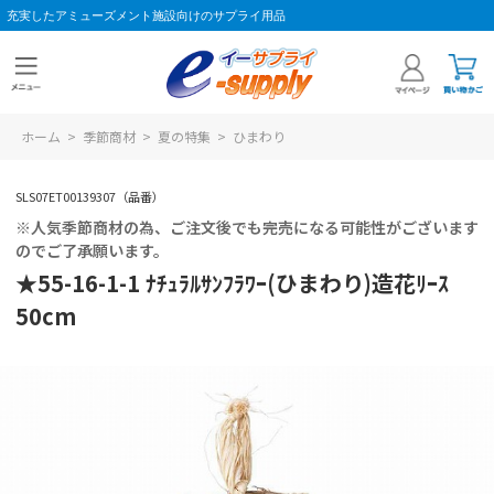
充実したアミューズメント施設向けのサプライ用品
ホーム
>
季節商材
>
夏の特集
>
ひまわり
SLS07ET00139307（品番）
※人気季節商材の為、ご注文後でも完売になる可能性がございます
のでご了承願います。
★55-16-1-1 ﾅﾁｭﾗﾙｻﾝﾌﾗﾜｰ(ひまわり)造花ﾘｰｽ
50cm