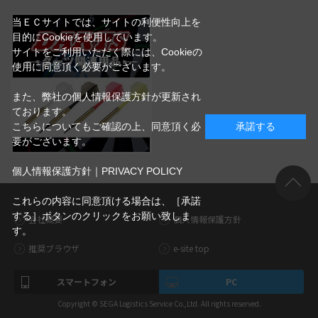
当ＥＣサイトでは、サイトの利便性向上を
目的にCookieを使用しています。
サイトをご利用いただく際には、Cookieの
使用に同意頂く必要がございます。
また、弊社の個人情報保護方針が更新され
ております。
こちらについてもご確認の上、同意頂く必
承諾する
要がございます。
個人情報保護方針｜PRIVACY POLICY
これらの内容に同意頂ける場合は、［承諾
する］ボタンのクリックをお願い致しま
会社概要
個人情報保護方針
す。
推奨ブラウザ
e-site top
スマートフォン
PC
Copyright © SEGA Logistics Service Co.,Ltd. All rights reserved.