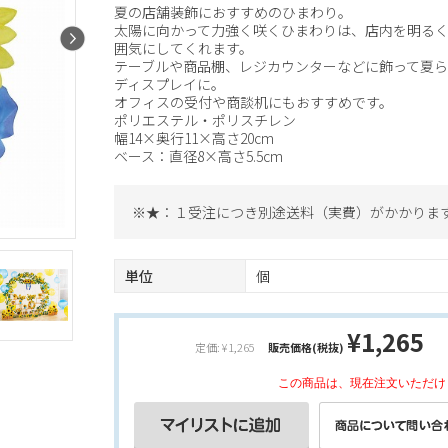
夏の店舗装飾におすすめのひまわり。
太陽に向かって力強く咲くひまわりは、店内を明る
囲気にしてくれます。
テーブルや商品棚、レジカウンターなどに飾って夏
ディスプレイに。
オフィスの受付や商談机にもおすすめです。
ポリエステル・ポリスチレン
幅14×奥行11×高さ20cm
ベース：直径8×高さ5.5cm
※★：１受注につき別途送料（実費）がかかりま
単位
個
¥1,265
定価: ¥1,265
販売価格(税抜)
この商品は、現在注文いただけ