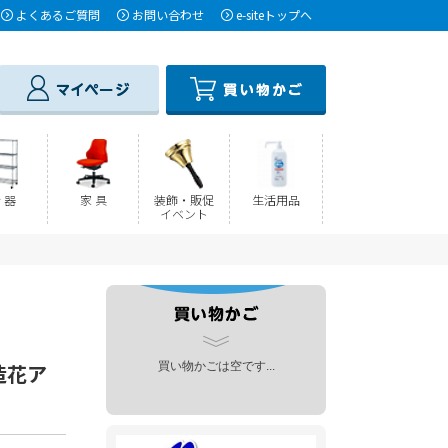
よくあるご質問
お問い合わせ
e-siteトップへ
 器
家 具
装飾・販促
生活用品
イベント
ー造花ア
買い物かごは空です...