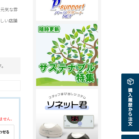
く元気な雰
らしい店舗
す。
ません。