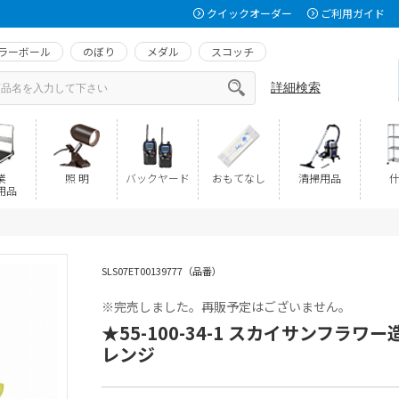
クイックオーダー
ご利用ガイド
ラーボール
のぼり
メダル
スコッチ
詳細検索
業
照 明
バックヤード
おもてなし
清掃用品
什
用品
SLS07ET00139777（品番）
※完売しました。再販予定はございません。
★55-100-34-1 スカイサンフラワ
レンジ