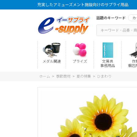
充実したアミューズメント施設向けのサプライ用品
話題のキーワード
カ
メダル関連
プライズ
文房具
作
事務用品
梱包
ホーム
季節商材
夏の特集
ひまわり
>
>
>