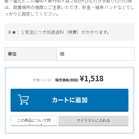
紙・塩化ビニル幅60×奥行60×高さ60cmひも付き※取り付けの際
は、設置場所の強度にご注意いただき、針金・結束バンドなどでし
っかりと固定してください。
※★：１受注につき別途送料（実費）がかかります。
単位
個
¥1,518
定価: ¥1,518
販売価格(税抜)