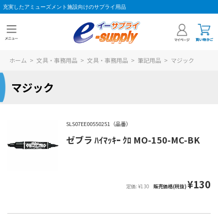
充実したアミューズメント施設向けのサプライ用品
ホーム
>
文具・事務用品
>
文具・事務用品
>
筆記用品
>
マジック
マジック
SLS07EE00550251（品番）
ゼブラ ﾊｲﾏｯｷｰ ｸﾛ MO-150-MC-BK
¥130
定価: ¥130
販売価格(税抜)