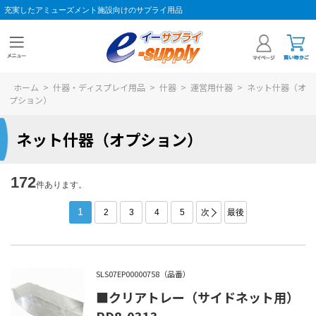
充実したアミューズメント施設向けのサプライ用品
ホーム
>
什器・ディスプレイ用品
>
什器
>
運営用什器
>
ネット什器（オ
プション）
ネット什器（オプション）
172
件あります。
1
2
3
4
5
次
最後
SLS07EP00000758（品番）
■クリアトレー（サイドネット用）