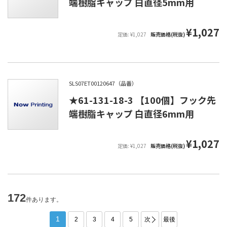
端樹脂キャップ 白直径5mm用
¥1,027
定価: ¥1,027
販売価格(税抜)
SLS07ET00120647（品番）
★61-131-18-3 【100個】フック先
端樹脂キャップ 白直径6mm用
¥1,027
定価: ¥1,027
販売価格(税抜)
172
件あります。
1
2
3
4
5
次
最後