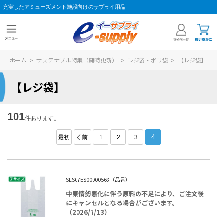
充実したアミューズメント施設向けのサプライ用品
ホーム
>
サステナブル特集（随時更新）
>
レジ袋・ポリ袋
>
【レジ袋】
【レジ袋】
101
件あります。
4
最初
前
1
2
3
SLS07ES00000563（品番）
中東情勢悪化に伴う原料の不足により、ご注文後
にキャンセルとなる場合がございます。
（2026/7/13）