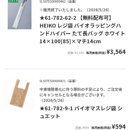
SLS07ES00000462（品番）
※販売終了いたしました。（2026/5/26）
★61-782-62-2 【無料配布可】
HEIKO レジ袋 バイオラッピングハ
ンドハイパー たて長バッグ ホワイト
14×100[85]×マチ14cm
¥3,564
定価: ¥3,564
販売価格(税抜)
SLS07ES00000421（品番）
中東情勢悪化に伴う原料の不足により、ご注文後
にキャンセルとなる場合がございます。
（2026/5/26）
★61-782-9-1 バイオマスレジ袋 シ
ュエット
¥594
定価: ¥594
販売価格(税抜)