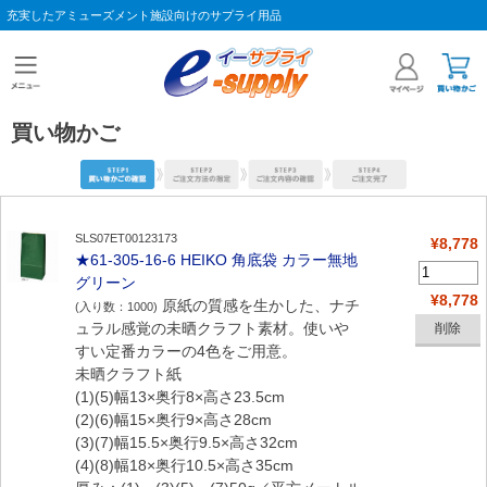
充実したアミューズメント施設向けのサプライ用品
買い物かご
SLS07ET00123173
¥8,778
★61-305-16-6 HEIKO 角底袋 カラー無地
グリーン
¥8,778
原紙の質感を生かした、ナチ
(入り数：1000)
ュラル感覚の未晒クラフト素材。使いや
すい定番カラーの4色をご用意。
未晒クラフト紙
(1)(5)幅13×奥行8×高さ23.5cm
(2)(6)幅15×奥行9×高さ28cm
(3)(7)幅15.5×奥行9.5×高さ32cm
(4)(8)幅18×奥行10.5×高さ35cm