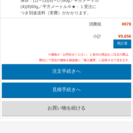
厚み：(1)～(3)(5)～(7)50g／平方メートル
(4)(8)60g／平方メートル※★：１受注に
つき別途送料（実費）がかかります。
消費税
¥878
小計
¥9,656
※価格が「お問合せください」と表示の商品をご注文の際は、
弊社にて現在の価格を確認後に「購入履歴」に反映させて頂きます。