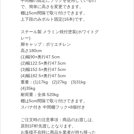
中間棚の固定にフックを使用しているの
で、簡単に高さを変更できます。
棚は5cm間隔で取り付けできます。
上下段のみボルト固定(16本)です。
スチール製 メラミン焼付塗装(ホワイトグ
レー)
脚キャップ：ポリエチレン
高さ180cm
(1)幅90×奥行47.5cm
(2)幅122.5×奥行47.5cm
(3)幅152.5×奥行47.5cm
(4)幅182.5×奥行47.5cm
重量：(1)17kg (2)27kg (3)31kg
(4)35kg
耐荷重：全体:520kg
棚は5cm間隔で取り付けできます。
スパナ付き 中間棚フック×8個付き
ご注文時の注意事項：商品のお渡しは、
原則1F軒先渡しとなります。
お客様不在時に商品を業者が持ち帰った