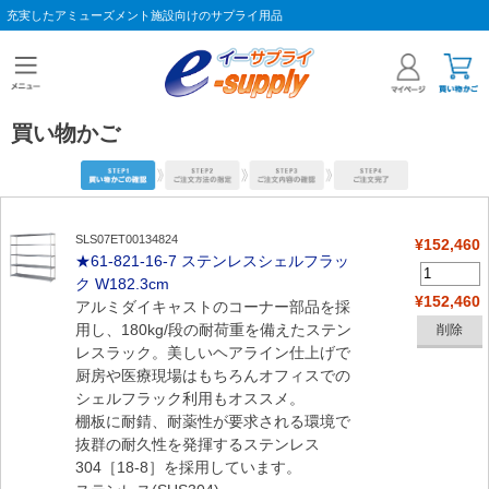
充実したアミューズメント施設向けのサプライ用品
買い物かご
SLS07ET00134824
¥152,460
★61-821-16-7 ステンレスシェルフラッ
ク W182.3cm
¥152,460
アルミダイキャストのコーナー部品を採
用し、180kg/段の耐荷重を備えたステン
レスラック。美しいヘアライン仕上げで
厨房や医療現場はもちろんオフィスでの
シェルフラック利用もオススメ。
棚板に耐錆、耐薬性が要求される環境で
抜群の耐久性を発揮するステンレス
304［18-8］を採用しています。