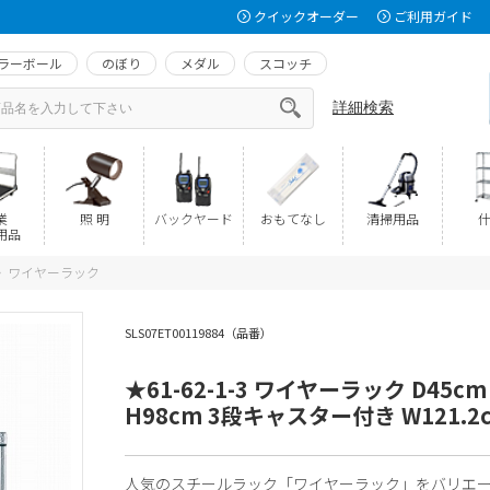
クイックオーダー
ご利用ガイド
ラーボール
のぼり
メダル
スコッチ
詳細検索
業
照 明
バックヤード
おもてなし
清掃用品
什
用品
ワイヤーラック
>
SLS07ET00119884（品番）
★61-62-1-3 ワイヤーラック D45cm
H98cm 3段キャスター付き W121.2
人気のスチールラック「ワイヤーラック」をバリエ