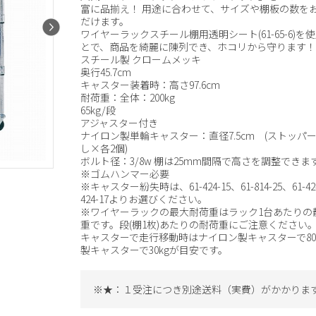
富に品揃え！ 用途に合わせて、サイズや棚板の数を
だけます。
ワイヤーラックスチール棚用透明シート(61-65-6)を
とで、商品を綺麗に陳列でき、ホコリから守ります！
スチール製 クロームメッキ
奥行45.7cm
キャスター装着時：高さ97.6cm
耐荷重：全体：200kg
65kg/段
アジャスター付き
ナイロン製単輪キャスター：直径7.5cm (ストッパ
し×各2個)
ボルト径：3/8w 棚は25mm間隔で高さを調整できま
※ゴムハンマー必要
※キャスター紛失時は、61-424-15、61-814-25、61-424
424-17よりお選びください。
※ワイヤーラックの最大耐荷重はラック1台あたりの
重です。段(棚1枚)あたりの耐荷重にご注意ください
キャスターで走行移動時はナイロン製キャスターで80
製キャスターで30kgが目安です。
※★：１受注につき別途送料（実費）がかかりま