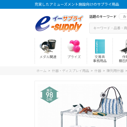
充実したアミューズメント施設向けのサプライ用品
話題のキーワード
カ
メダル関連
プライズ
文房具
作
事務用品
梱包
ホーム
什器・ディスプレイ用品
什器
陳列用什器
>
>
>