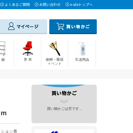
よくあるご質問
お問い合わせ
e-siteトップへ
 器
家 具
装飾・販促
生活用品
イベント
買い物かごは空です...
cm
ーション豊