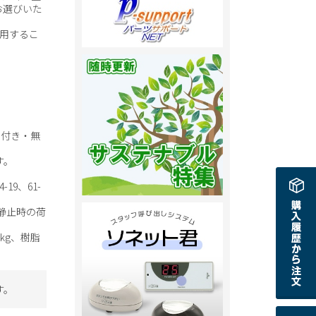
お選びいた
使用するこ
ー付き・無
す。
-19、61-
静止時の荷
。
kg、樹脂
す。