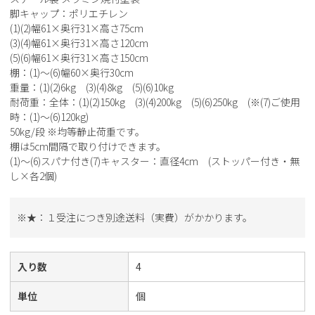
脚キャップ：ポリエチレン
(1)(2)幅61×奥行31×高さ75cm
(3)(4)幅61×奥行31×高さ120cm
(5)(6)幅61×奥行31×高さ150cm
棚：(1)～(6)幅60×奥行30cm
重量：(1)(2)6kg (3)(4)8kg (5)(6)10kg
耐荷重：全体：(1)(2)150kg (3)(4)200kg (5)(6)250kg (※(7)ご使用
時：(1)～(6)120kg)
50kg/段 ※均等静止荷重です。
棚は5cm間隔で取り付けできます。
(1)～(6)スパナ付き(7)キャスター：直径4cm (ストッパー付き・無
し×各2個)
※★：１受注につき別途送料（実費）がかかります。
入り数
4
単位
個