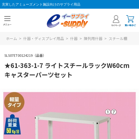
充実したアミューズメント施設向けのサプライ用品
ホーム
>
什器・ディスプレイ用品
>
什器
>
陳列用什器
>
スチール棚
SLS07ET00124219（品番）
★61-363-1-7 ライトスチールラックW60cm
キャスターパーツセット