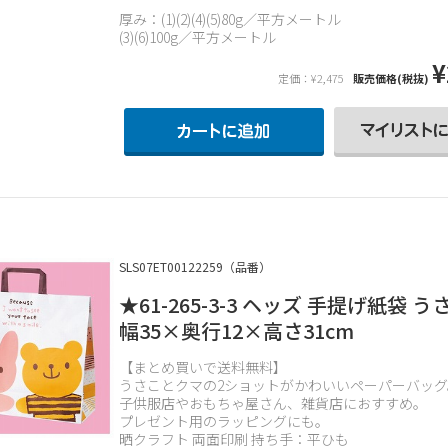
厚み：(1)(2)(4)(5)80g／平方メートル
(3)(6)100g／平方メートル
¥
定価：¥2,475
販売価格(税抜)
SLS07ET00122259（品番）
★61-265-3-3 ヘッズ 手提げ紙袋 
幅35×奥行12×高さ31cm
【まとめ買いで送料無料】
うさことクマの2ショットがかわいいペーパーバッグ
子供服店やおもちゃ屋さん、雑貨店におすすめ。
プレゼント用のラッピングにも。
晒クラフト 両面印刷 持ち手：平ひも