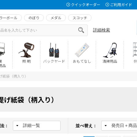
クイックオーダー
ご利用ガイド
ラーボール
のぼり
メダル
スコッチ
詳細検索
業
照 明
バックヤード
おもてなし
清掃用品
什
用品
げ紙袋（柄入り）
提げ紙袋（柄入り）
法：
並べ替え：