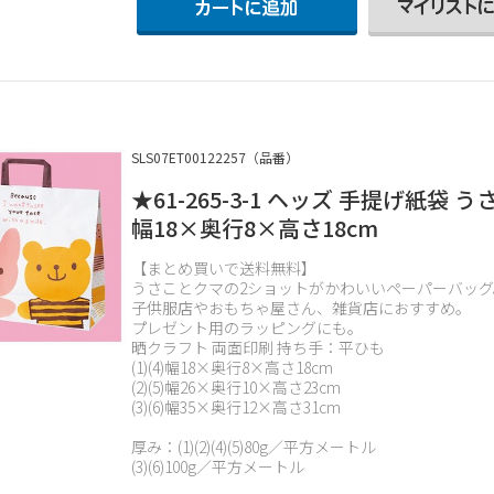
SLS07ET00122257（品番）
★61-265-3-1 ヘッズ 手提げ紙袋 
幅18×奥行8×高さ18cm
【まとめ買いで送料無料】
うさことクマの2ショットがかわいいペーパーバッグ
子供服店やおもちゃ屋さん、雑貨店におすすめ。
プレゼント用のラッピングにも。
晒クラフト 両面印刷 持ち手：平ひも
(1)(4)幅18×奥行8×高さ18cm
(2)(5)幅26×奥行10×高さ23cm
(3)(6)幅35×奥行12×高さ31cm
厚み：(1)(2)(4)(5)80g／平方メートル
(3)(6)100g／平方メートル