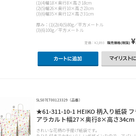
(1)(4)幅18×奥行8×高さ18cm
(2)(5)幅26×奥行10×高さ23cm
(3)(6)幅35×奥行12×高さ31cm
厚み：(1)(2)(4)(5)80g／平方メートル
(3)(6)100g／平方メートル
¥
定価：¥2,893
販売価格(税抜)
SLS07ET00123329（品番）
★61-311-10-1 HEIKO 柄入り紙袋
アラカルト幅27×奥行8×高さ34cm
きれいな花柄の手提げ紙袋です。
丸ひも付きでかわいらしいデザインなので、アパレ