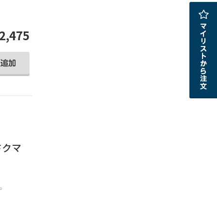
2,475
うさクマ
。