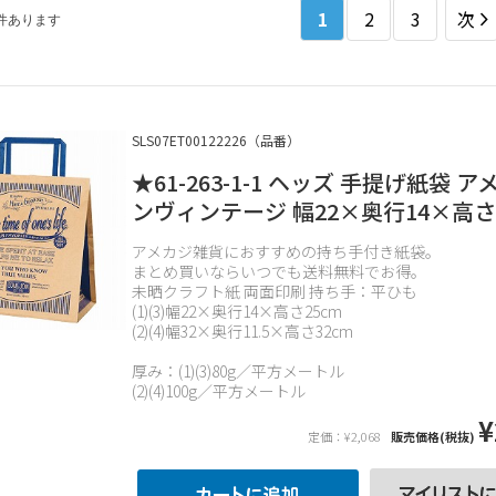
1
2
3
次
件あります
SLS07ET00122226（品番）
★61-263-1-1 ヘッズ 手提げ紙袋 
ンヴィンテージ 幅22×奥行14×高さ
アメカジ雑貨におすすめの持ち手付き紙袋。
まとめ買いならいつでも送料無料でお得。
未晒クラフト紙 両面印刷 持ち手：平ひも
(1)(3)幅22×奥行14×高さ25cm
(2)(4)幅32×奥行11.5×高さ32cm
厚み：(1)(3)80g／平方メートル
(2)(4)100g／平方メートル
¥
定価：¥2,068
販売価格(税抜)