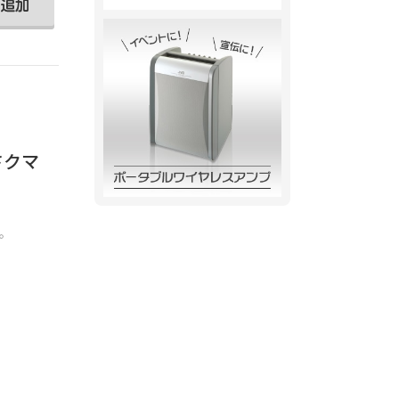
うさクマ
。