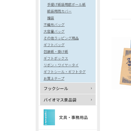
手提げ紙袋用底ボール紙
紙袋用雨カバー
福袋
不織布バッグ
大容量バッグ
その他ラッピング用品
ギフトバッグ
包装紙・掛け紙
ギフトボックス
リボン・ワイヤータイ
ギフトシール・ギフトタグ
お買上テープ
フックシール
バイオマス景品袋
文具・事務用品