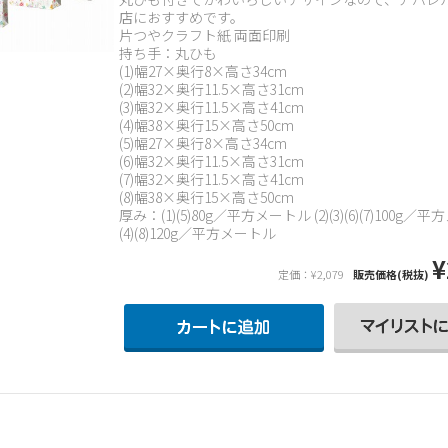
店におすすめです。
片つやクラフト紙 両面印刷
持ち手：丸ひも
(1)幅27×奥行8×高さ34cm
(2)幅32×奥行11.5×高さ31cm
(3)幅32×奥行11.5×高さ41cm
(4)幅38×奥行15×高さ50cm
(5)幅27×奥行8×高さ34cm
(6)幅32×奥行11.5×高さ31cm
(7)幅32×奥行11.5×高さ41cm
(8)幅38×奥行15×高さ50cm
厚み：(1)(5)80g／平方メートル (2)(3)(6)(7)100g／
(4)(8)120g／平方メートル
¥
定価：¥2,079
販売価格(税抜)