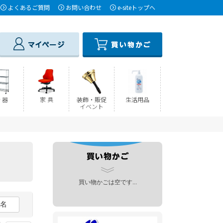
よくあるご質問
お問い合わせ
e-siteトップへ
 器
家 具
装飾・販促
生活用品
イベント
買い物かごは空です...