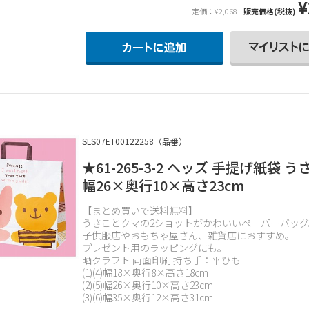
¥
定価：¥2,068
販売価格(税抜)
SLS07ET00122258（品番）
★61-265-3-2 ヘッズ 手提げ紙袋 
幅26×奥行10×高さ23cm
【まとめ買いで送料無料】
うさことクマの2ショットがかわいいペーパーバッグ
子供服店やおもちゃ屋さん、雑貨店におすすめ。
プレゼント用のラッピングにも。
晒クラフト 両面印刷 持ち手：平ひも
(1)(4)幅18×奥行8×高さ18cm
(2)(5)幅26×奥行10×高さ23cm
(3)(6)幅35×奥行12×高さ31cm