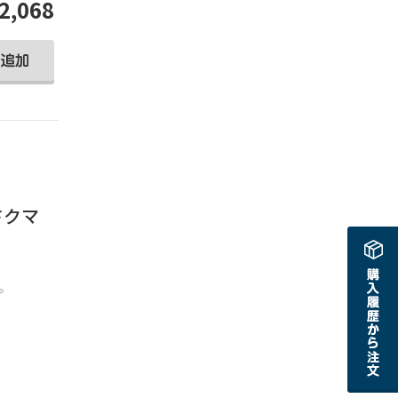
2,068
うさクマ
。