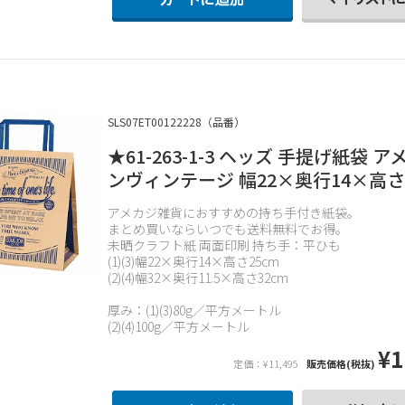
SLS07ET00122228（品番）
★61-263-1-3 ヘッズ 手提げ紙袋 
ンヴィンテージ 幅22×奥行14×高さ
アメカジ雑貨におすすめの持ち手付き紙袋。
まとめ買いならいつでも送料無料でお得。
未晒クラフト紙 両面印刷 持ち手：平ひも
(1)(3)幅22×奥行14×高さ25cm
(2)(4)幅32×奥行11.5×高さ32cm
厚み：(1)(3)80g／平方メートル
(2)(4)100g／平方メートル
¥1
定価：¥11,495
販売価格(税抜)