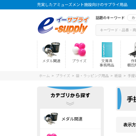
充実したアミューズメント施設向けのサプライ用品
話題のキーワード
カ
メダル関連
プライズ
文房具
作
事務用品
梱包
ホーム
プライズ
袋・ラッピング用品
紙袋
手提
>
>
>
>
手
メダル関連
表示方