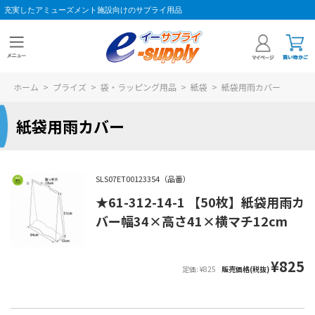
充実したアミューズメント施設向けのサプライ用品
ホーム
>
プライズ
>
袋・ラッピング用品
>
紙袋
>
紙袋用雨カバー
紙袋用雨カバー
SLS07ET00123354（品番）
★61-312-14-1 【50枚】紙袋用雨カ
バー幅34×高さ41×横マチ12cm
¥825
定価: ¥825
販売価格(税抜)