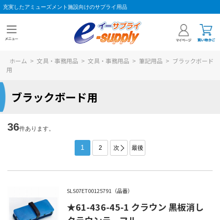
充実したアミューズメント施設向けのサプライ用品
ホーム
>
文具・事務用品
>
文具・事務用品
>
筆記用品
>
ブラックボード
用
ブラックボード用
36
件あります。
1
2
次
最後
SLS07ET00125791（品番）
★61-436-45-1 クラウン 黒板消し