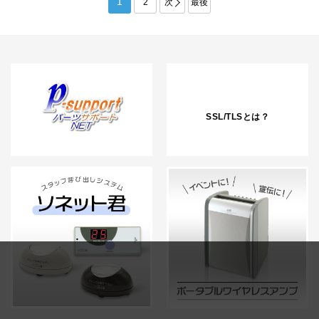
1
2
次
最後
SSL/TLSとは？