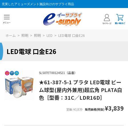
充実したアミューズメント施設向けのサプライ用品
ホーム
>
照明
>
照明
>
LED
>
LED電球 口金E26
LED電球 口金E26
SLS07ET00124521（品番）
★61-387-5-1 プラタ LED電球 ビー
ム球型(屋内外兼用)超広角 PLATA白
色［型番：31C／LDR16D］
¥3,839
定価: ¥3,839
販売価格(税抜)