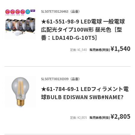
SLS07ET00126463（品番）
★61-551-98-9 LED電球 一般電球
広配光タイプ100W形 昼光色［型
番：LDA14D-G-10T5］
¥1,540
定価: ¥1,540
販売価格(税抜)
SLS07ET00130309（品番）
★61-784-69-1 LEDフィラメント電
球BULB EDISWAN SWB#NAME?
¥2,805
定価: ¥2,805
販売価格(税抜)