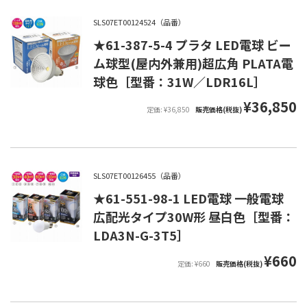
SLS07ET00124524（品番）
★61-387-5-4 プラタ LED電球 ビー
ム球型(屋内外兼用)超広角 PLATA電
球色［型番：31W／LDR16L］
¥36,850
定価: ¥36,850
販売価格(税抜)
SLS07ET00126455（品番）
★61-551-98-1 LED電球 一般電球
広配光タイプ30W形 昼白色［型番：
LDA3N-G-3T5］
¥660
定価: ¥660
販売価格(税抜)