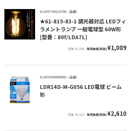
SLS07ET00133786（品番）
★61-815-83-1 調光器対応 LEDフィ
ラメントランプ 一般電球型 60W形
[型番：80f/LDA7L]
¥1,089
定価: ¥1,089
販売価格(税抜)
SLS07EA00000085（品番）
LDR14D-M-G056 LED電球 ビーム
形
¥2,610
定価: ¥2,610
販売価格(税抜)