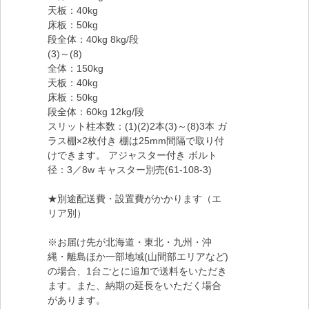
天板：40kg
床板：50kg
段全体：40kg 8kg/段
(3)～(8)
全体：150kg
天板：40kg
床板：50kg
段全体：60kg 12kg/段
スリット柱本数：(1)(2)2本(3)～(8)3本 ガ
ラス棚×2枚付き 棚は25mm間隔で取り付
けできます。 アジャスター付き ボルト
径：3／8w キャスター別売(61-108-3)
★別途配送費・設置費がかかります（エ
リア別）
※お届け先が北海道・東北・九州・沖
縄・離島ほか一部地域(山間部エリアなど)
の場合、1台ごとに追加で送料をいただき
ます。また、納期の延長をいただく場合
があります。