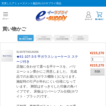
充実したアミューズメント施設向けのサプライ用品
買い物かご
SLS07ET00120266
¥215,270
★61-107-3-5 平ガラスショーケース ステ
ージ付き
¥215,270
店舗に合わせて選べる平ケースを、バリ
エーション豊かにご用意しました。 完成
品でのお届け(ガラス棚除く)になります。
施錠時の引戸が外れにくい仕様になって
います。 脚部はすっきりした印象の角パ
イプです。 床板はリバーシブル仕様(ホワ
イト・ブラック)です。