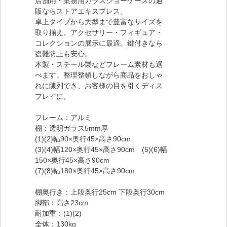
店舗用・業務用ガラスショーケースの通
販ならストアエキスプレス。
卓上タイプから大型まで豊富なサイズを
取り揃え。アクセサリー・フィギュア・
コレクションの展示に最適。鍵付きなら
盗難防止も安心。
木製・スチール製などフレーム素材も選
べます。整理整頓しながら商品をおしゃ
れに陳列でき、お客様の目を引くディス
プレイに。
フレーム：アルミ
棚：透明ガラス5mm厚
(1)(2)幅90×奥行45×高さ90cm
(3)(4)幅120×奥行45×高さ90cm (5)(6)幅
150×奥行45×高さ90cm
(7)(8)幅180×奥行45×高さ90cm
棚奥行き：上段奥行25cm 下段奥行30cm
脚部：高さ23cm
耐加重：(1)(2)
全体：130kg