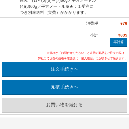
厚み：(1)～(3)(5)～(7)50g／平方メートル
(4)(8)60g／平方メートル※★：１受注に
つき別途送料（実費）がかかります。
消費税
¥76
小計
¥835
※価格が「お問合せください」と表示の商品をご注文の際は、
弊社にて現在の価格を確認後に「購入履歴」に反映させて頂きます。