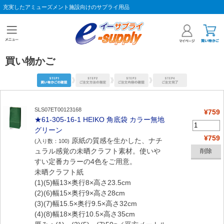
充実したアミューズメント施設向けのサプライ用品
買い物かご
SLS07ET00123168
¥759
★61-305-16-1 HEIKO 角底袋 カラー無地
グリーン
¥759
原紙の質感を生かした、ナチ
(入り数：100)
ュラル感覚の未晒クラフト素材。使いや
すい定番カラーの4色をご用意。
未晒クラフト紙
(1)(5)幅13×奥行8×高さ23.5cm
(2)(6)幅15×奥行9×高さ28cm
(3)(7)幅15.5×奥行9.5×高さ32cm
(4)(8)幅18×奥行10.5×高さ35cm