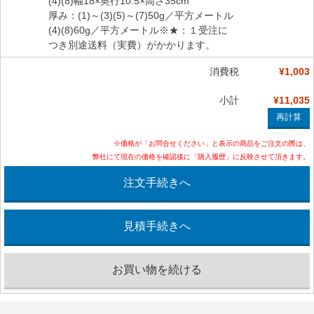
(4)(8)幅18×奥行10.5×高さ35cm
厚み：(1)～(3)(5)～(7)50g／平方メートル
(4)(8)60g／平方メートル※★：１受注に
つき別途送料（実費）がかかります。
消費税
¥1,003
小計
¥11,035
※価格が「お問合せください」と表示の商品をご注文の際は、
弊社にて現在の価格を確認後に「購入履歴」に反映させて頂きます。