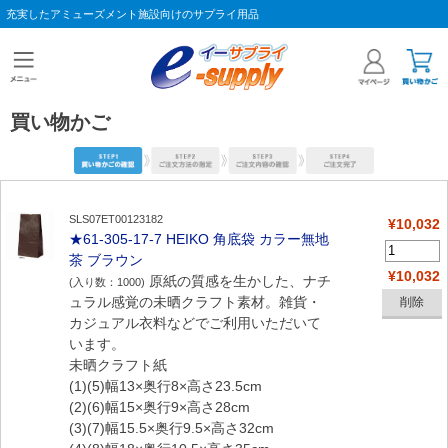
充実したアミューズメント施設向けのサプライ用品
買い物かご
SLS07ET00123182
¥10,032
★61-305-17-7 HEIKO 角底袋 カラー無地
茶 ブラウン
¥10,032
原紙の質感を生かした、ナチ
(入り数：1000)
ュラル感覚の未晒クラフト素材。雑貨・
カジュアル衣料などでご利用いただいて
います。
未晒クラフト紙
(1)(5)幅13×奥行8×高さ23.5cm
(2)(6)幅15×奥行9×高さ28cm
(3)(7)幅15.5×奥行9.5×高さ32cm